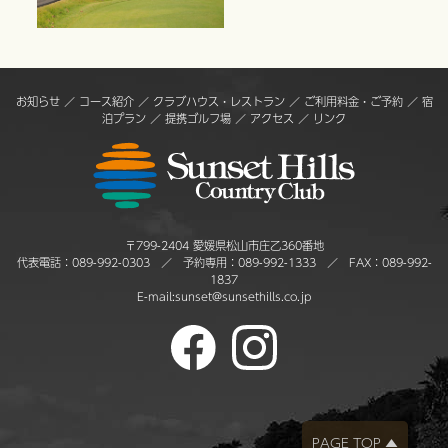
お知らせ
／
コース紹介
／
クラブハウス・レストラン
／
ご利用料金・ご予約
／
宿
泊プラン
／
提携ゴルフ場
／
アクセス
／
リンク
〒799-2404 愛媛県松山市庄乙360番地
代表電話：
089-992-0303
／ 予約専用：
089-992-1333
／ FAX：089-992-
1837
E-mail:
sunset@sunsethills.co.jp
PAGE TOP ▲