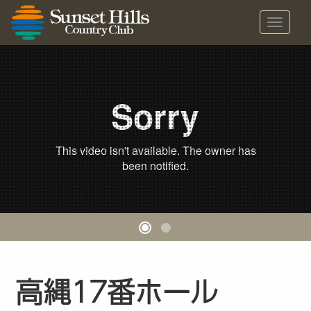
メ
ニ
ュ
ー
Loading...
高縄17番ホール