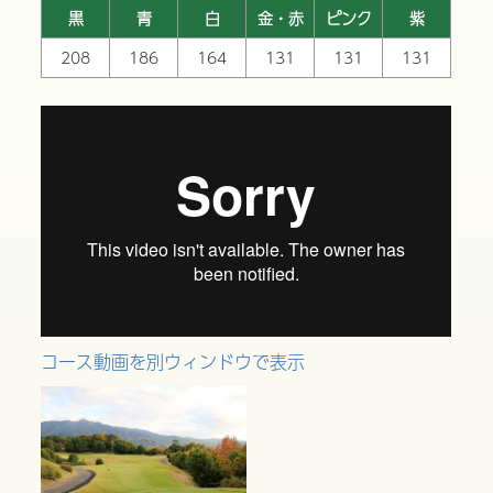
黒
青
白
金・赤
ピンク
紫
208
186
164
131
131
131
コース動画を別ウィンドウで表示