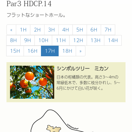
Par3 HDCP.14
フラットなショートホール。
«
1H
2H
3H
4H
5H
6H
7H
8H
9H
10H
11H
12H
13H
14H
15H
16H
17H
18H
»
シンボルツリー ミカン
日本の柑橘類の代表。高さ3～4mの
常緑低木で、多数に枝分かれし、5～
6月にかけて白い花が咲く。